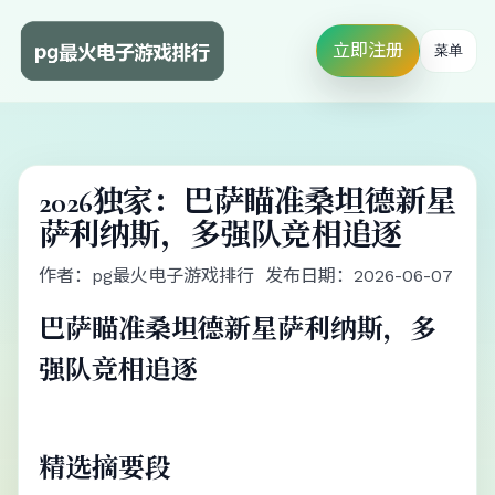
立即注册
菜单
2026独家：巴萨瞄准桑坦德新星
萨利纳斯，多强队竞相追逐
作者：pg最火电子游戏排行 发布日期：2026-06-07
巴萨瞄准桑坦德新星萨利纳斯，多
强队竞相追逐
精选摘要段