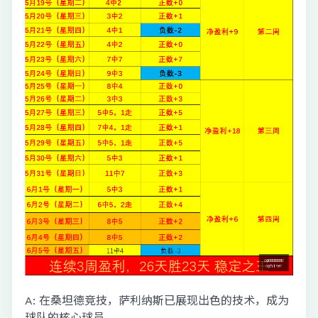
A: 在桑坦德竞技，萨利纳斯已展现出色的技术，成为
球队的核心球员。