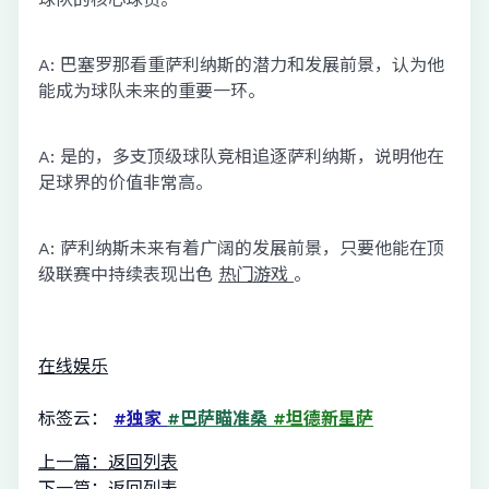
A: 巴塞罗那看重萨利纳斯的潜力和发展前景，认为他
能成为球队未来的重要一环。
A: 是的，多支顶级球队竞相追逐萨利纳斯，说明他在
足球界的价值非常高。
A: 萨利纳斯未来有着广阔的发展前景，只要他能在顶
级联赛中持续表现出色
热门游戏
。
在线娱乐
标签云：
#独家
#巴萨瞄准桑
#坦德新星萨
上一篇：返回列表
下一篇：返回列表