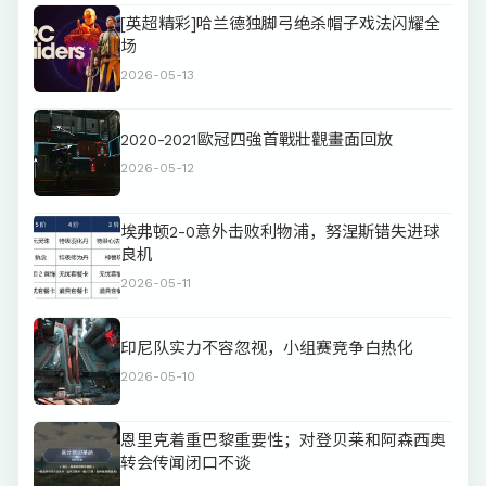
[英超精彩]哈兰德独脚弓绝杀帽子戏法闪耀全
场
2026-05-13
2020-2021歐冠四強首戰壯觀畫面回放
2026-05-12
埃弗顿2-0意外击败利物浦，努涅斯错失进球
良机
2026-05-11
印尼队实力不容忽视，小组赛竞争白热化
2026-05-10
恩里克着重巴黎重要性；对登贝莱和阿森西奥
转会传闻闭口不谈