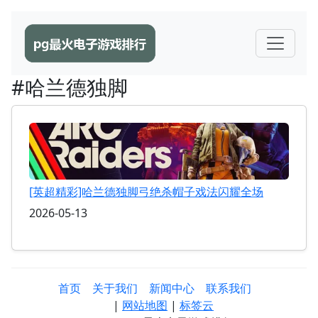
#哈兰德独脚
[英超精彩]哈兰德独脚弓绝杀帽子戏法闪耀全场
2026-05-13
首页
关于我们
新闻中心
联系我们
|
网站地图
|
标签云