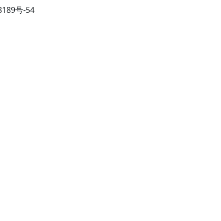
8189号-54