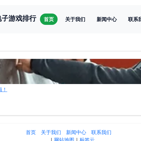
电子游戏排行
首页
关于我们
新闻中心
联系
辑！
首页
关于我们
新闻中心
联系我们
|
网站地图
|
标签云