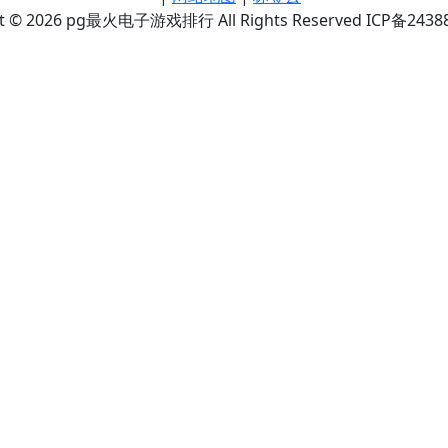
ht © 2026 pg最火电子游戏排行 All Rights Reserved ICP备2438