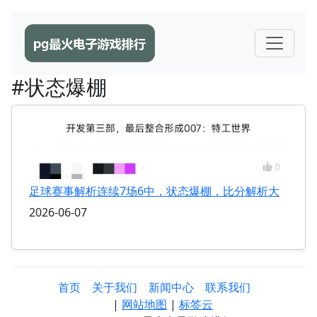
#状态爆棚
足球赛事解析连续7场6中，状态爆棚，比分解析大
2026-06-07
首页
关于我们
新闻中心
联系我们
|
网站地图
|
标签云