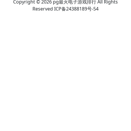
Copyright © 2026 pg最火电子游戏排行 All Rights
Reserved ICP备24388189号-54