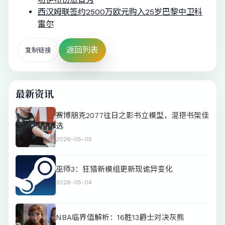
西汉姆联签约2500万欧元购入25岁巴黎中卫科
雷尔
返回列表
复制链接
最新资讯
赛博朋克2077往日之影书立模型，混搭书架佳
选
2026-05-05
巫师3：狂猎新模组更新现诡异变化
2026-05-04
NBA临界值解析：16胜13爵士对决灰熊