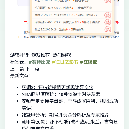
游戏排行
游戏推荐
热门游戏
标签云：
#赛博朋克
#往日之影书
#立模型
上一篇
下一篇
最新文章：
巫师3：狂猎新模组更新现诡异变化
NBA临界值解析：16胜13爵士对决灰熊
安帅坚定支持字母哥：奋斗成就胜利，挑战成功
演讲！
韩篮甲分析：期号胜负总分解析及专家推荐
意甲第28轮：那不勒斯1球不敌AC米兰，吉鲁建
功伊布伤愈首秀