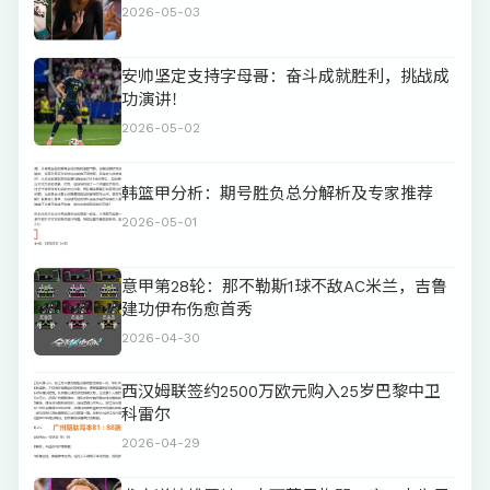
2026-05-03
安帅坚定支持字母哥：奋斗成就胜利，挑战成
功演讲！
2026-05-02
韩篮甲分析：期号胜负总分解析及专家推荐
2026-05-01
意甲第28轮：那不勒斯1球不敌AC米兰，吉鲁
建功伊布伤愈首秀
2026-04-30
西汉姆联签约2500万欧元购入25岁巴黎中卫
科雷尔
2026-04-29