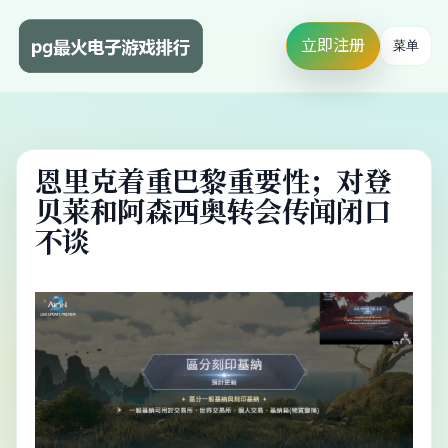
立即注册
菜单
恩里克着重巴黎重要性；对登
贝莱和阿森西奥转会传闻闭口
不谈