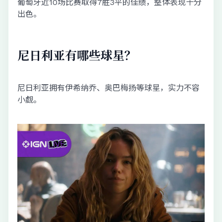
葡萄牙近10场比赛取得7胜3平的佳绩，整体表现十分
出色。
尼日利亚有哪些球星？
尼日利亚拥有伊希纳乔、奥巴梅扬等球星，实力不容
小觑。