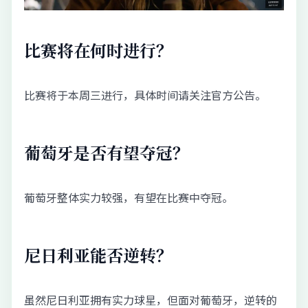
比赛将在何时进行？
比赛将于本周三进行，具体时间请关注官方公告。
葡萄牙是否有望夺冠？
葡萄牙整体实力较强，有望在比赛中夺冠。
尼日利亚能否逆转？
虽然尼日利亚拥有实力球星，但面对葡萄牙，逆转的