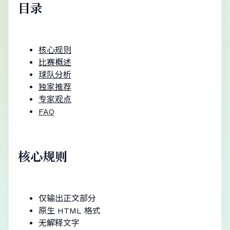
目录
核心规则
比赛概述
球队分析
独家推荐
专家观点
FAQ
核心规则
仅输出正文部分
原生 HTML 格式
无解释文字