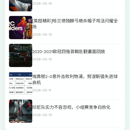
2026-05-14
[英超精彩]哈兰德独脚弓绝杀帽子戏法闪耀全
场
2026-05-13
2020-2021歐冠四強首戰壯觀畫面回放
2026-05-12
埃弗顿2-0意外击败利物浦，努涅斯错失进球
良机
2026-05-11
印尼队实力不容忽视，小组赛竞争白热化
2026-05-10