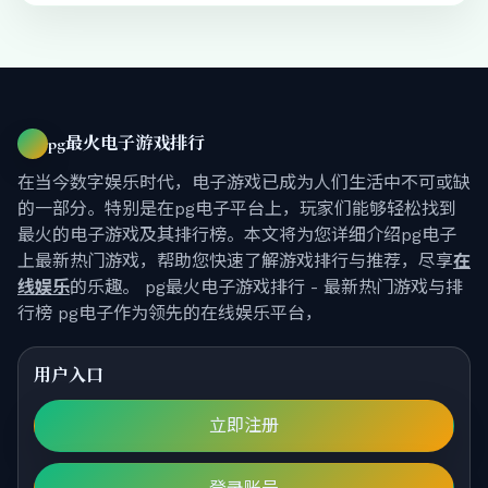
pg最火电子游戏排行
在当今数字娱乐时代，电子游戏已成为人们生活中不可或缺
的一部分。特别是在pg电子平台上，玩家们能够轻松找到
最火的电子游戏及其排行榜。本文将为您详细介绍pg电子
上最新热门游戏，帮助您快速了解游戏排行与推荐，尽享
在
线娱乐
的乐趣。 pg最火电子游戏排行 - 最新热门游戏与排
行榜 pg电子作为领先的在线娱乐平台，
用户入口
立即注册