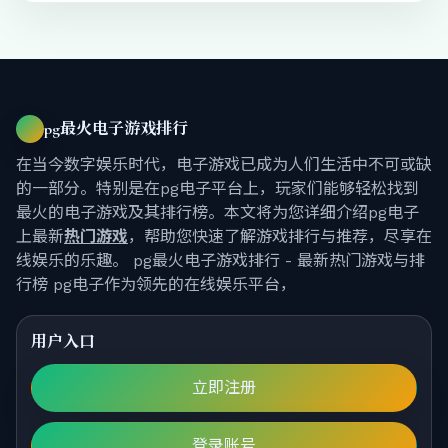
pg最火电子游戏排行
在当今数字娱乐时代，电子游戏已成为人们生活中不可或缺
的一部分。特别是在pg电子平台上，玩家们能够轻松找到
最火的电子游戏及其排行榜。本文将为您详细介绍pg电子
上最新
热门游戏
，帮助您快速了解游戏排行与推荐，尽享在
线娱乐的乐趣。 pg最火电子游戏排行 - 最新热门游戏与排
行榜 pg电子作为领先的在线娱乐平台，
用户入口
立即注册
登录账号