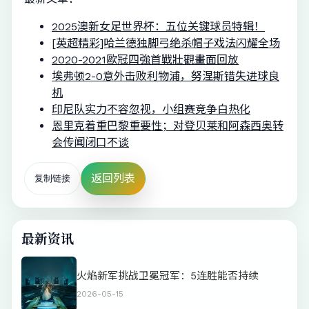
2025澳新女足世界杯：五位关键球员特辑！
[英超精彩]哈兰德独脚弓绝杀帽子戏法闪耀全场
2020-2021歐冠四強首戰壯觀畫面回放
埃弗顿2-0意外击败利物浦，努涅斯错失进球良
机
印尼队实力不容忽视，小组赛竞争白热化
恩里克着重巴黎重要性；对登贝莱和阿森西奥转
会传闻闭口不谈
返回列表
复制链接
最新资讯
火焰新军挑战卫冕冠军：5连胜能否持续
2026-05-15